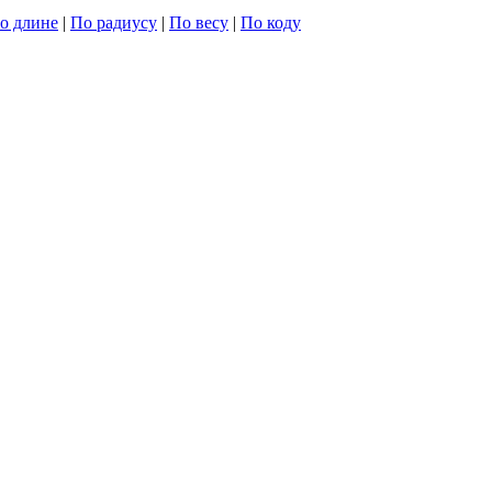
о длине
|
По радиусу
|
По весу
|
По коду