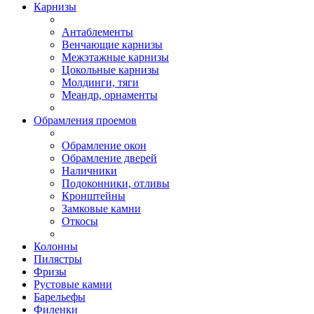
Карнизы
Антаблементы
Венчающие карнизы
Межэтажные карнизы
Цокольные карнизы
Молдинги, тяги
Меандр, орнаменты
Обрамления проемов
Обрамление окон
Обрамление дверей
Наличники
Подоконники, отливы
Кронштейны
Замковые камни
Откосы
Колонны
Пилястры
Фризы
Рустовые камни
Барельефы
Филенки