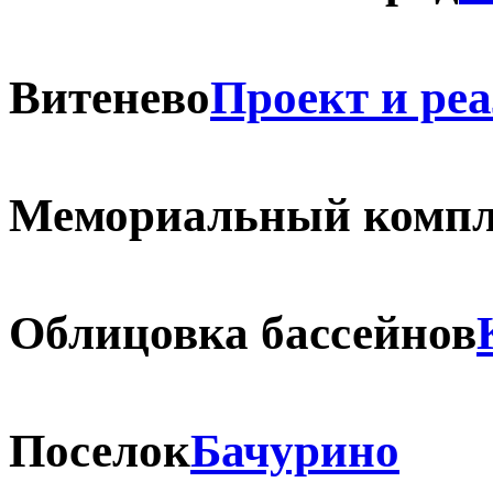
Витенево
Проект и ре
Мемориальный компл
Облицовка бассейнов
Поселок
Бачурино