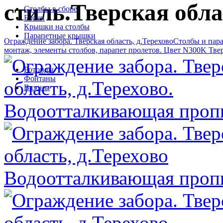
стиль.Тверская обла
Столбы в сборе
Блоки
Крышки на столбы
Парапетные крышки
Ограждение забора. Тверская область, д.Терехово
Столбы и пара
монтаж, элементы столбов, парапет пролетов. Цвет N300K Твер
Ротонды
Фонтаны
Вазоны