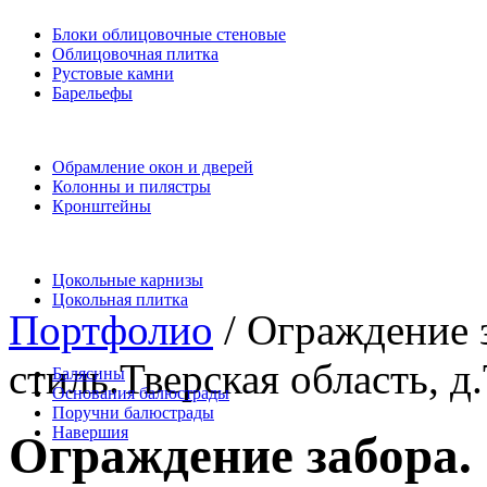
Блоки облицовочные стеновые
Облицовочная плитка
Рустовые камни
Барельефы
Обрамление окон и дверей
Колонны и пилястры
Кронштейны
Цокольные карнизы
Цокольная плитка
Портфолио
/ Ограждение 
стиль.Тверская область, д
Балясины
Основания балюстрады
Поручни балюстрады
Навершия
Ограждение забора.